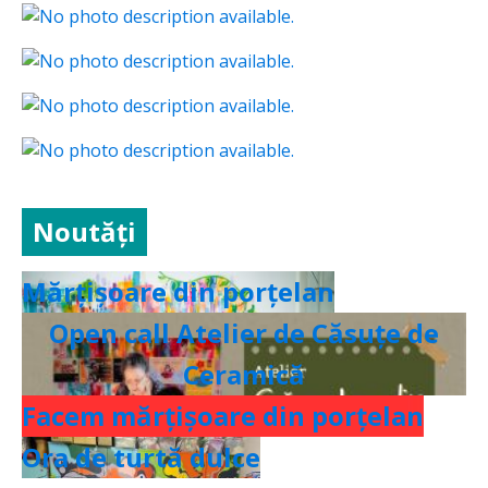
Noutăți
Mărțișoare din porțelan
Open call Atelier de Căsuțe de
Ceramică
Facem mărțișoare din porțelan
Ora de turtă dulce