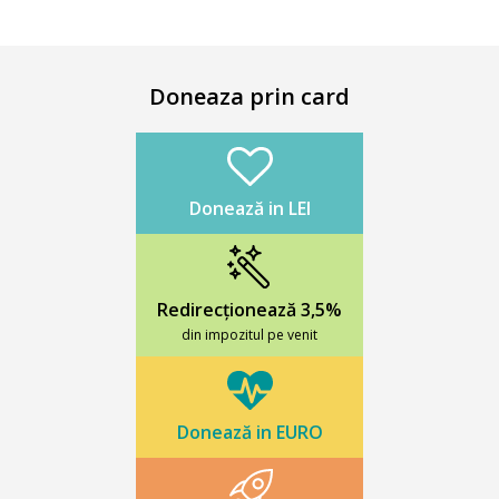
Doneaza prin card
Donează in LEI
Redirecționează 3,5%
din impozitul pe venit
Donează in EURO