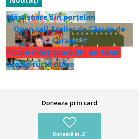
Mărțișoare din porțelan
Open call Atelier de Căsuțe de
Ceramică
Facem mărțișoare din porțelan
Ora de turtă dulce
Doneaza prin card
Donează in LEI