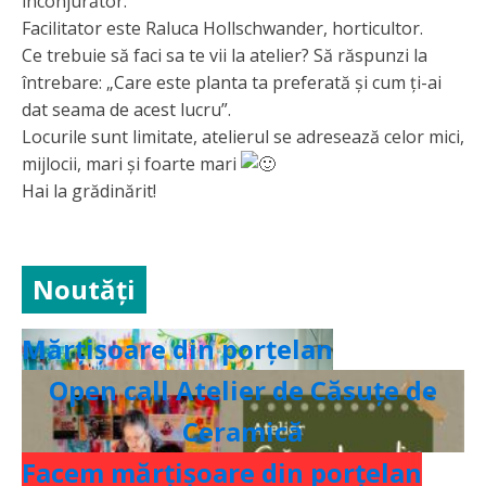
înconjurător.
Facilitator este Raluca Hollschwander, horticultor.
Ce trebuie să faci sa te vii la atelier? Să răspunzi la
întrebare: „Care este planta ta preferată și cum ți-ai
dat seama de acest lucru”.
Locurile sunt limitate, atelierul se adresează celor mici,
mijlocii, mari și foarte mari
Hai la grădinărit!
Noutăți
Mărțișoare din porțelan
Open call Atelier de Căsuțe de
Ceramică
Facem mărțișoare din porțelan