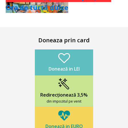
Ora de turtă dulce
Doneaza prin card
Donează in LEI
Redirecționează 3,5%
din impozitul pe venit
Donează in EURO