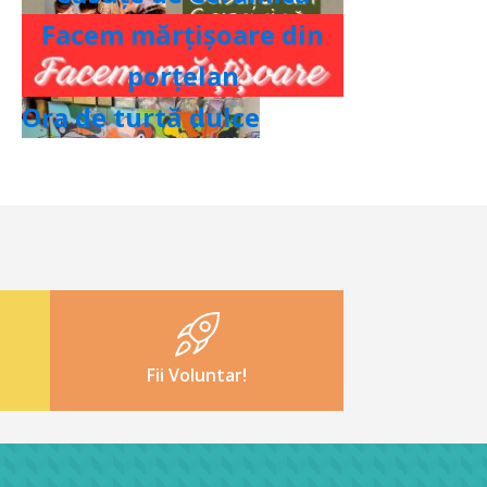
Facem mărțișoare din
porțelan
Ora de turtă dulce
Fii Voluntar!