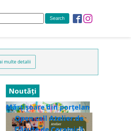
i multe detalii
Noutăți
Mărțișoare din porțelan
Open call Atelier de
Căsuțe de Ceramică