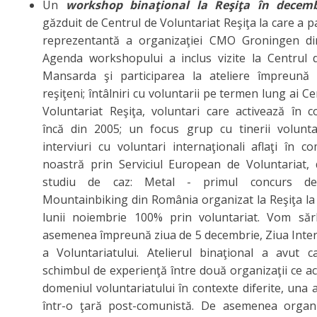
Un
workshop binaţional la Reşiţa în decemb
găzduit de Centrul de Voluntariat Reşiţa la care a pa
reprezentantă a organizaţiei CMO Groningen di
Agenda workshopului a inclus vizite la Centrul d
Mansarda şi participarea la ateliere împreună c
reşiţeni; întâlniri cu voluntarii pe termen lung ai C
Voluntariat Reşiţa, voluntari care activează în 
încă din 2005; un focus grup cu tinerii voluntar
interviuri cu voluntari internaţionali aflaţi în c
noastră prin Serviciul European de Voluntariat, 
studiu de caz: Metal - primul concurs d
Mountainbiking din România organizat la Reşiţa la
lunii noiembrie 100% prin voluntariat. Vom săr
asemenea împreună ziua de 5 decembrie, Ziua Inte
a Voluntariatului. Atelierul binaţional a avut c
schimbul de experienţă între două organizaţii ce ac
domeniul voluntariatului în contexte diferite, una 
într-o ţară post-comunistă. De asemenea organi