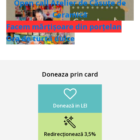
Open call Atelier de Căsuțe de
Ceramică
Facem mărțișoare din porțelan
Ora de turtă dulce
Doneaza prin card
Donează in LEI
Redirecționează 3,5%