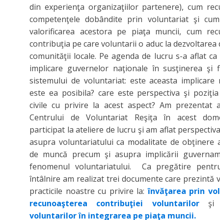
din experienţa organizaţiilor partenere), cum re
competenţele dobândite prin voluntariat şi cum 
valorificarea acestora pe piaţa muncii, cum re
contribuţia pe care voluntarii o aduc la dezvoltarea 
comunităţii locale. Pe agenda de lucru s-a aflat ca 
implicare guvernelor naţionale în susţinerea şi 
sistemului de voluntariat: este aceasta implicare
este ea posibila? care este perspectiva şi poziţia 
civile cu privire la acest aspect? Am prezentat 
Centrului de Voluntariat Reşiţa în acest do
participat la ateliere de lucru şi am aflat perspectiv
asupra voluntariatului ca modalitate de obţinere 
de muncă precum şi asupra implicării guvernam
fenomenul voluntariatului. Ca pregătire pentr
întâlnire am realizat trei documente care prezintă v
practicile noastre cu privire la:
învăţarea prin vo
recunoaşterea contribuţiei voluntarilor
ş
voluntarilor în integrarea pe piaţa muncii.