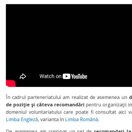
În cadrul parteneriatului am realizat de asemenea un
de poziţie şi câteva recomandări
pentru organizaţii im
domeniul voluntariatului care poate fi consultat aici: v
Limba Engleză
, varianta în
Limba Română
.
De asemenea am creionat un set de
recomandari la