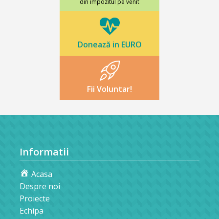
din impozitul pe venit
Donează in EURO
Fii Voluntar!
Informatii
Acasa
Despre noi
Proiecte
Echipa