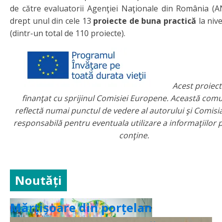
de către evaluatorii Agenţiei Naţionale din România (
drept unul din cele 13
proiecte de buna practică
la nive
(dintr-un total de 110 proiecte).
Acest proiect
finanţat cu sprijinul Comisiei Europene. Această com
reflectă numai punctul de vedere al autorului şi Comisi
responsabilă pentru eventuala utilizare a informaţiilor p
conţine.
Noutăți
Mărțișoare din porțelan