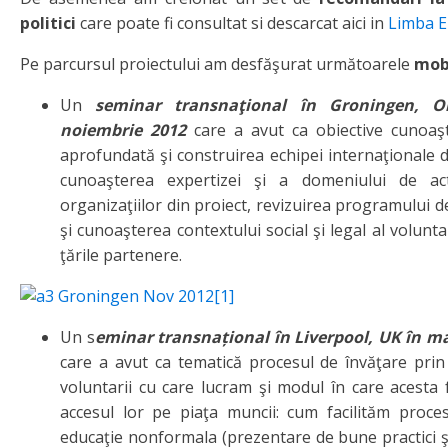
politici
care poate fi consultat si descarcat aici in
Limba E
Pe parcursul proiectului am desfăşurat următoarele
mobi
Un
seminar transnaţional în Groningen, O
noiembrie 2012
care a avut ca obiective cunoaş
aprofundată şi construirea echipei internaţionale d
cunoaşterea expertizei şi a domeniului de act
organizaţiilor din proiect, revizuirea programului de
şi cunoaşterea contextului social şi legal al volunta
ţările partenere.
Un s
eminar transnațional în Liverpool, UK în ma
care a avut ca tematică procesul de învăţare prin
voluntarii cu care lucram şi modul în care acesta f
accesul lor pe piaţa muncii: cum facilităm proce
educaţie nonformala (prezentare de bune practici ş