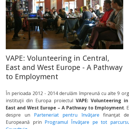
VAPE: Volunteering in Central,
East and West Europe - A Pathway
to Employment
În perioada 2012 - 2014 derulăm împreună cu alte 9 orga
instituţii din Europa proiectul
VAPE: Volunteering in
East and West Europe – A Pathway to Employment
. 
despre un
Parteneriat pentru învăţare
finanţat d
Europeană prin
Programul Învăţare pe tot parcursul