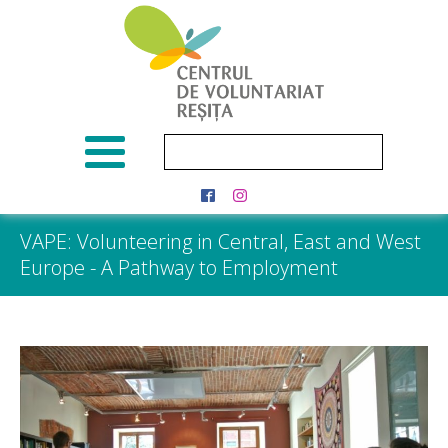
VAPE: Volunteering in Central, East and West
Europe - A Pathway to Employment