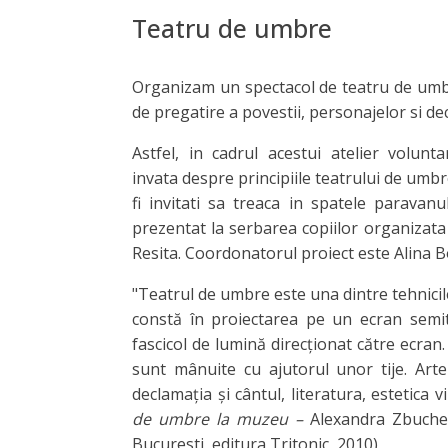
Teatru de umbre
Organizam un spectacol de teatru de umbre
de pregatire a povestii, personajelor si de
Astfel, in cadrul acestui atelier volun
invata despre principiile teatrului de umbr
fi invitati sa treaca in spatele paravanu
prezentat la serbarea copiilor organizata
Resita. Coordonatorul proiect este Alina 
"Teatrul de umbre este una dintre tehnicil
constă în proiectarea pe un ecran semit
fascicol de lumină direcționat către ecran
sunt mânuite cu ajutorul unor tije. Art
declamația și cântul, literatura, estetica vi
de umbre la muzeu –
Alexandra Zbuche
Bucuresti, editura Tritonic, 2010)