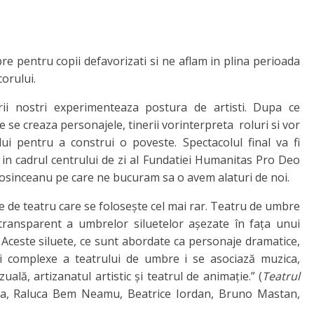
 pentru copii defavorizati si ne aflam in plina perioada
corului.
tarii nostri experimenteaza postura de artisti. Dupa ce
e se creaza personajele, tinerii vorinterpreta roluri si vor
lui pentru a construi o poveste. Spectacolul final va fi
 in cadrul centrului de zi al Fundatiei Humanitas Pro Deo
Bosinceanu pe care ne bucuram sa o avem alaturi de noi.
e de teatru care se folosește cel mai rar. Teatru de umbre
ransparent a umbrelor siluetelor așezate în fața unui
. Aceste siluete, ce sunt abordate ca personaje dramatice,
ei complexe a teatrului de umbre i se asociază muzica,
zuală, artizanatul artistic și teatrul de animație.” (
Teatrul
a, Raluca Bem Neamu, Beatrice Iordan, Bruno Mastan,