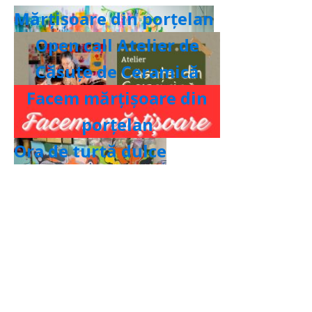
Mărțișoare din porțelan
Open call Atelier de
Căsuțe de Ceramică
Facem mărțișoare din
porțelan
Ora de turtă dulce