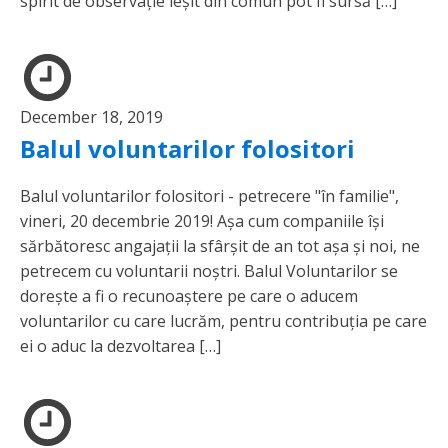
spirit de observație ieșit din comun pot fi sursă […]
December 18, 2019
Balul voluntarilor folositori
Balul voluntarilor folositori - petrecere "în familie",
vineri, 20 decembrie 2019! Așa cum companiile își
sărbătoresc angajații la sfârșit de an tot așa și noi, ne
petrecem cu voluntarii noștri. Balul Voluntarilor se
dorește a fi o recunoaștere pe care o aducem
voluntarilor cu care lucrăm, pentru contribuția pe care
ei o aduc la dezvoltarea […]